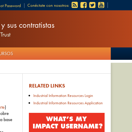
Conéctate con nosotros:
got Password
 sus contratistas
Trust
CURSOS
RELATED LINKS
Industrial Information Resources Login
Industrial Information Resources Application
rte
)
sobre
na base
es.