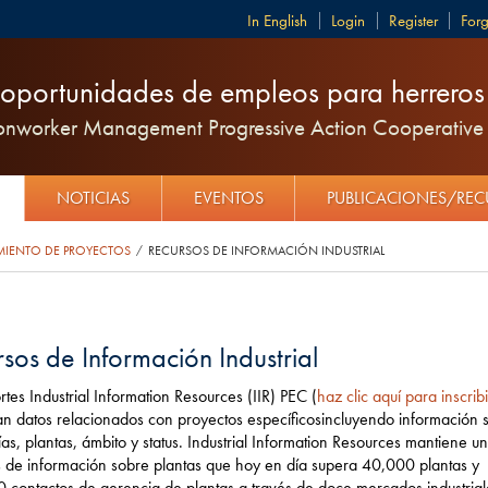
English
Login
Register
For
oportunidades de empleos para herreros y
ronworker Management Progressive Action Cooperative 
NOTICIAS
EVENTOS
PUBLICACIONES/RE
MIENTO DE PROYECTOS
RECURSOS DE INFORMACIÓN INDUSTRIAL
/
sos de Información Industrial
rtes Industrial Information Resources (IIR) PEC (
haz clic aquí para inscribi
can datos relacionados con proyectos específicosincluyendo información 
s, plantas, ámbito y status. Industrial Information Resources mantiene u
 de información sobre plantas que hoy en día supera 40,000 plantas y
contactos de gerencia de plantas a través de doce mercados industrial