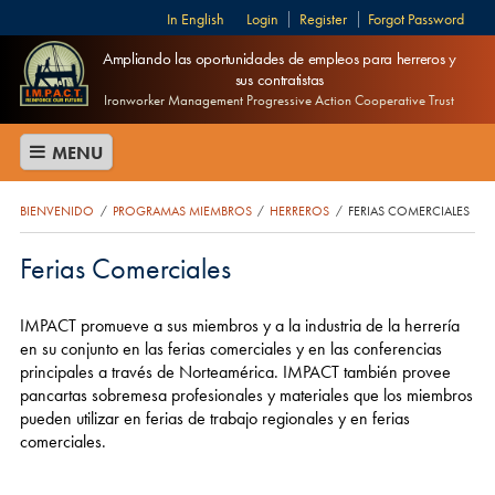
English
Login
Register
Forgot Password
Ampliando las oportunidades de empleos para herreros y
sus contratistas
Ironworker Management Progressive Action Cooperative Trust
MENU
BIENVENIDO
PROGRAMAS MIEMBROS
HERREROS
FERIAS COMERCIALES
/
/
/
Ferias Comerciales
IMPACT promueve a sus miembros y a la industria de la herrería
en su conjunto en las ferias comerciales y en las conferencias
principales a través de Norteamérica. IMPACT también provee
pancartas sobremesa profesionales y materiales que los miembros
pueden utilizar en ferias de trabajo regionales y en ferias
comerciales.