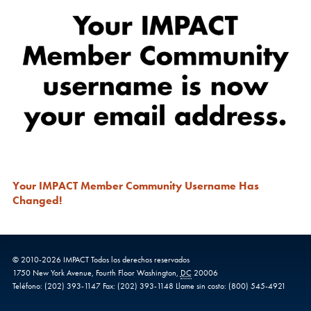
Your IMPACT Member Community Username Has
Changed!
© 2010-
2026
IMPACT
Todos los derechos reservados
1750 New York Avenue,
Fourth Floor
Washington
,
DC
20006
Teléfono:
(202) 393-1147
Fax:
(202) 393-1148
Llame sin costo:
(800) 545-4921